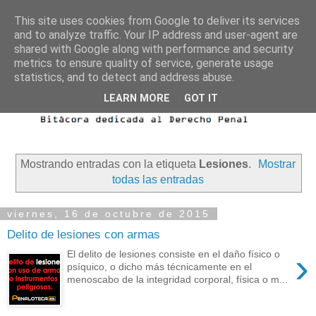
This site uses cookies from Google to deliver its services
and to analyze traffic. Your IP address and user-agent are
shared with Google along with performance and security
metrics to ensure quality of service, generate usage
statistics, and to detect and address abuse.
LEARN MORE
GOT IT
Mostrando entradas con la etiqueta
Lesiones
.
Mostrar
todas las entradas
viernes, 16 de octubre de 2015
Delito de lesiones con armas
›
El delito de lesiones consiste en el daño físico o
psíquico, o dicho más técnicamente en el
menoscabo de la integridad corporal, física o m...