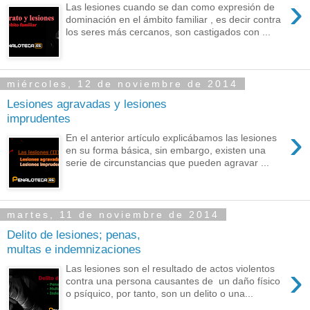
›
Las lesiones cuando se dan como expresión de
dominación en el ámbito familiar , es decir contra
los seres más cercanos, son castigados con ...
miércoles, 12 de noviembre de 2014
Lesiones agravadas y lesiones
imprudentes
›
En el anterior artículo explicábamos las lesiones
en su forma básica, sin embargo, existen una
serie de circunstancias que pueden agravar ...
martes, 11 de noviembre de 2014
Delito de lesiones; penas,
multas e indemnizaciones
›
Las lesiones son el resultado de actos violentos
contra una persona causantes de un daño físico
o psíquico, por tanto, son un delito o una...